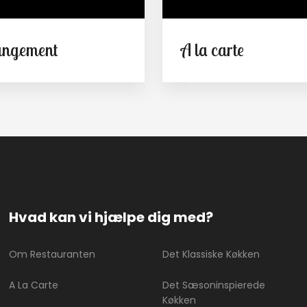
angement
A la carte
Hvad kan vi hjælpe dig med?
Om Restauranten
Det Klassiske Køkken
A La Carte
Det Sæsoninspierede
Køkken