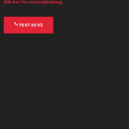
Klik her for rutevejledning
75 57 20 03​