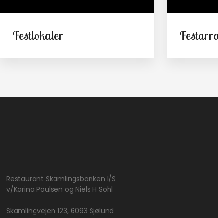
Festlokaler
Festarr
Restaurant Skamlingsbanken I/S
​v/Karina Poulsen og Niels H Sohl
Skamlingvejen 123, 6093 Sjølund