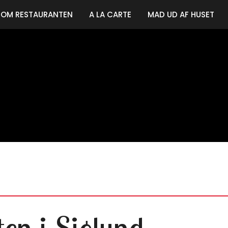
OM RESTAURANTEN
A LA CARTE
MAD UD AF HUSET
en i Sjølund​