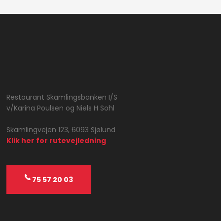
Restaurant Skamlingsbanken I/S
​v/Karina Poulsen og Niels H Sohl
Skamlingvejen 123, 6093 Sjølund
Klik her for rutevejledning
75 57 20 03​