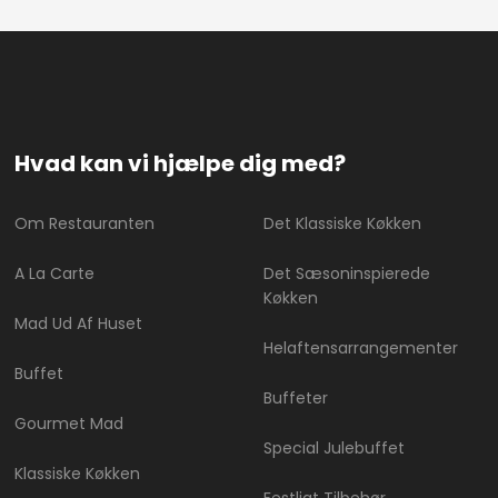
Hvad kan vi hjælpe dig med?
Om Restauranten
Det Klassiske Køkken
A La Carte
Det Sæsoninspierede
Køkken
Mad Ud Af Huset
Helaftensarrangementer
Buffet
Buffeter
Gourmet Mad
Special Julebuffet
Klassiske Køkken
Festligt Tilbehør