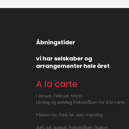
Åbningstider
vi har selskaber og
arrangementer hele året
A la carte
i​ Januar, Februar, Marts
Lørdag og søndag frokoståben for a la carte
Påsken tor, fred, lør, søn, mandag
Juni, juli, august frokoståben (lukket